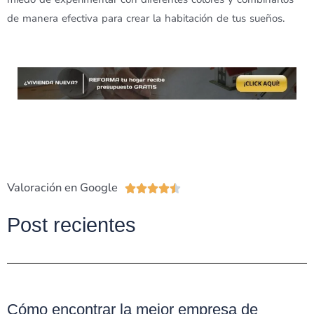
de manera efectiva para crear la habitación de tus sueños.
Valoración en Google
Valorado





con
Post recientes
4.5
de
5
Cómo encontrar la mejor empresa de