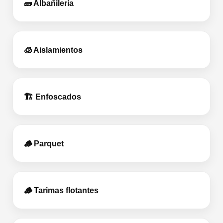
🧱 Albañilería
🧊 Aislamientos
🏗️ Enfoscados
🪵 Parquet
🪵 Tarimas flotantes