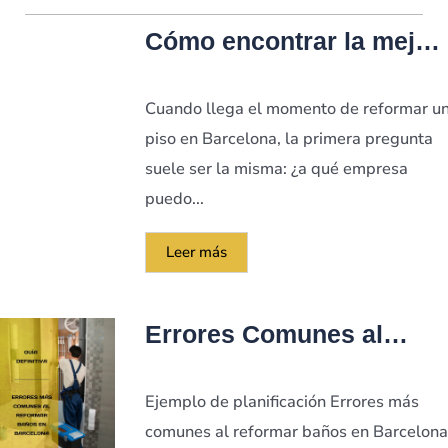
Cómo encontrar la mejor
empresa de reformas de
pisos en Barcelona
Cuando llega el momento de reformar u
piso en Barcelona, la primera pregunta
suele ser la misma: ¿a qué empresa
puedo...
Leer más
Errores Comunes al
Hacer Reformas de
Baños en Barcelona
Ejemplo de planificación Errores más
comunes al reformar baños en Barcelona