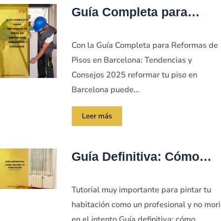
Guía Completa para
Reformas de Pisos en
Barcelona: Tendencias y
Con la Guía Completa para Reformas de
Consejos 2025
Pisos en Barcelona: Tendencias y
Consejos 2025 reformar tu piso en
Barcelona puede...
Leer más
Guía Definitiva: Cómo
Para Pintar Una
Habitación
Tutorial muy importante para pintar tu
habitación como un profesional y no mori
en el intento Guía definitiva: cómo...