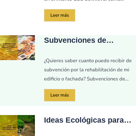
Leer más
Subvenciones de
Rehabilitaciones en
Barcelona
¿Quieres saber cuanto puedo recibir de
subvención por la rehabilitación de mi
edificio o fachada? Subvenciones de...
Leer más
Ideas Ecológicas para
Renovar tu Piso